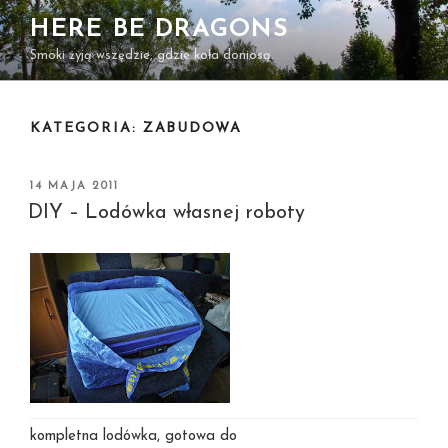
Przejdź
HERE BE DRAGONS
do
Smoki żyją wszędzie, gdzie koła doniosą.
treści
KATEGORIA:
ZABUDOWA
OPUBLIKOWANE
14 MAJA 2011
W
DIY – Lodówka własnej roboty
kompletna lodówka, gotowa do