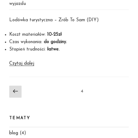
wyjazdu
Lodówka turystyczna – Zrób To Sam (DIY)
Koszt materiałów:
10-25zł
Czas wykonania:
do godziny.
Stopień trudności:
łatwe.
DIY
Czytaj dalej
–
Lodówka
własnej
Nawigacja
Poprzednia
Strona
4
roboty
strona
po
wpisach
TEMATY
blog
(4)