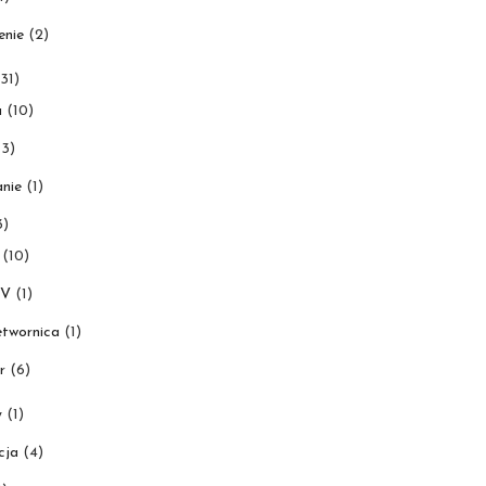
enie
(2)
31)
a
(10)
3)
nie
(1)
3)
(10)
0V
(1)
etwornica
(1)
r
(6)
y
(1)
cja
(4)