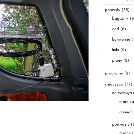
pomysły
(35)
bagażnik
(1
cad
(6)
konwersje
(
linki
(2)
plany
(2)
programy
(2)
smoczyca
(47)
na zewnątr
markiza
namiot
podwozie
(8
opony
(