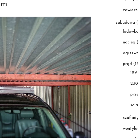
em
zawiesz
zabudowa
(
lodówk
nocleg
(
ogrzewa
prąd
(1
12V
23
prz
sola
szuflad
wentyla