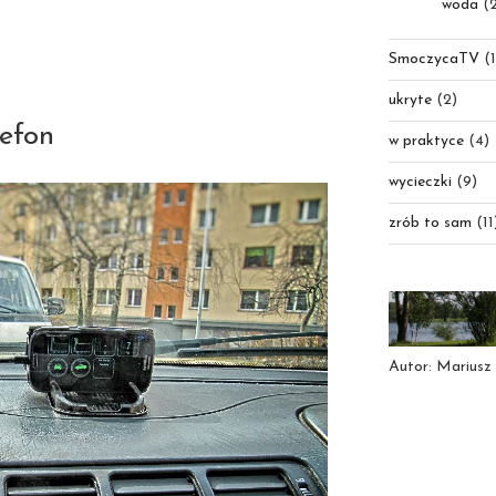
woda
(2
SmoczycaTV
(1
ukryte
(2)
efon
w praktyce
(4)
wycieczki
(9)
zrób to sam
(11
Autor: Mariusz