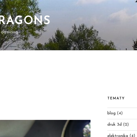
DRAGONS
 doniosą.
TEMATY
blog
(4)
druk 3d
(2)
elektronika
(4)