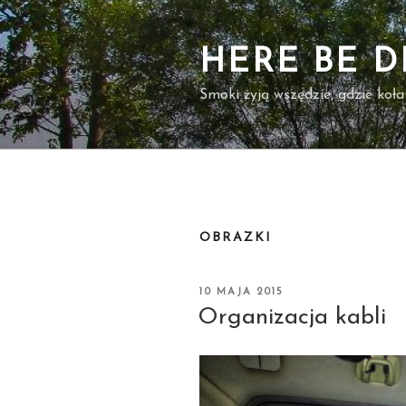
Przejdź
do
treści
HERE BE 
Smoki żyją wszędzie, gdzie koła
OBRAZKI
OPUBLIKOWANE
10 MAJA 2015
W
Organizacja kabli