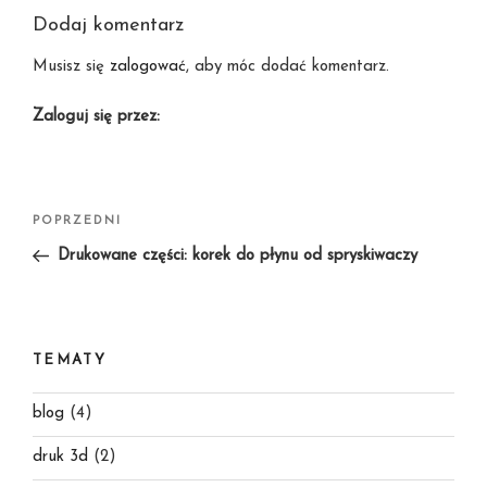
Dodaj komentarz
Musisz się
zalogować
, aby móc dodać komentarz.
Zaloguj się przez:
Nawigacja
Poprzedni
POPRZEDNI
wpisu
wpis
Drukowane części: korek do płynu od spryskiwaczy
TEMATY
blog
(4)
druk 3d
(2)