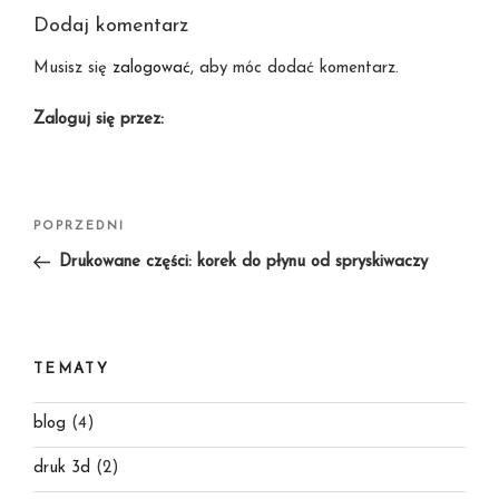
Dodaj komentarz
Musisz się
zalogować
, aby móc dodać komentarz.
Zaloguj się przez:
Nawigacja
Poprzedni
POPRZEDNI
wpisu
wpis
Drukowane części: korek do płynu od spryskiwaczy
TEMATY
blog
(4)
druk 3d
(2)