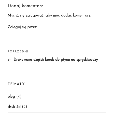
Dodaj komentarz
Musisz się
zalogować
, aby móc dodać komentarz.
Zaloguj się przez:
Nawigacja
Poprzedni
POPRZEDNI
wpisu
wpis
Drukowane części: korek do płynu od spryskiwaczy
TEMATY
blog
(4)
druk 3d
(2)