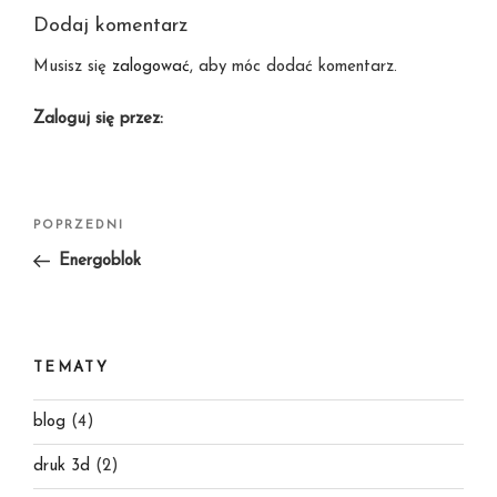
Dodaj komentarz
Musisz się
zalogować
, aby móc dodać komentarz.
Zaloguj się przez:
Nawigacja
Poprzedni
POPRZEDNI
wpisu
wpis
Energoblok
TEMATY
blog
(4)
druk 3d
(2)