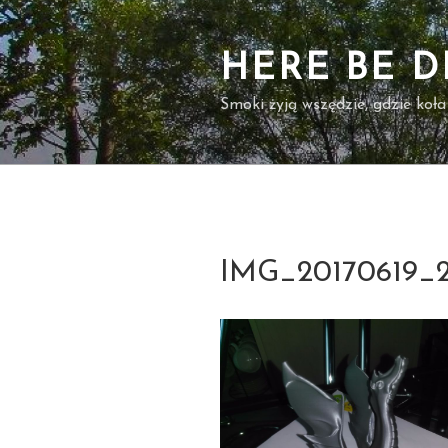
Przejdź
do
treści
HERE BE 
Smoki żyją wszędzie, gdzie koła
IMG_20170619_