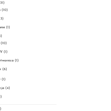
31)
a
(10)
3)
nie
(1)
3)
(10)
0V
(1)
etwornica
(1)
r
(6)
y
(1)
cja
(4)
)
)