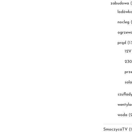
zabudowa
(
lodówk
nocleg
(
ogrzewa
prąd
(1
12V
23
prz
sola
szuflad
wentyla
woda
(2
SmoczycaTV
(1