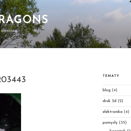
DRAGONS
 doniosą.
TEMATY
203443
blog
(4)
druk 3d
(2)
elektronika
(4)
pomysły
(35)