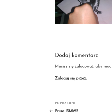
Dodaj komentarz
Musisz się
zalogować
, aby móc
Zaloguj się przez:
Nawigacja
POPRZEDNI
Poprzedni
wpisu
wpis
Prusa I3Mk2S