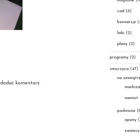
bagażnik
(1
cad
(6)
konwersje
(
linki
(2)
plany
(2)
programy
(2)
smoczyca
(47)
na zewnątr
 dodać komentarz.
markiza
namiot
podwozie
(8
opony
(
zawiesz