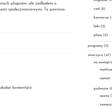
bagażnik
(1
asnych pluginów, ale zadbałem o
cad
(6)
tami społecznościowymi. To powinno
konwersje
(
linki
(2)
plany
(2)
programy
(2)
smoczyca
(47)
na zewnątr
markiza
namiot
 dodać komentarz.
podwozie
(8
opony
(
zawiesz