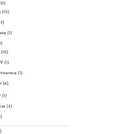
31)
a
(10)
3)
nie
(1)
3)
(10)
0V
(1)
etwornica
(1)
r
(6)
y
(1)
cja
(4)
)
)