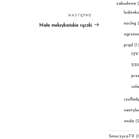
zabudowa
(
lodówk
NASTĘPNE
Następny
nocleg
(
wpis
Małe meksykańskie rączki
ogrzewa
prąd
(1
12V
23
prz
sola
szuflad
wentyla
woda
(2
SmoczycaTV
(1