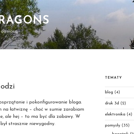
DRAGONS
 doniosą.
TEMATY
odzi
blog
(4)
osprzątanie i pokonfigurowanie bloga.
druk 3d
(2)
 na łatwiznę – choć w sumie zarabiam
elektronika
(4)
we, ale hej – to ma być dla zabawy. W
był strasznie niewygodny.
pomysły
(35)