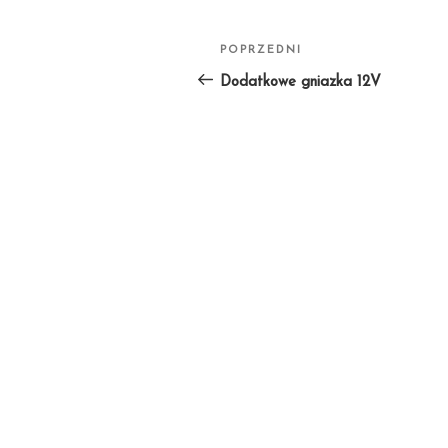
Nawigacja
POPRZEDNI
Poprzedni
wpisu
wpis
Dodatkowe gniazka 12V