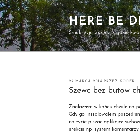
Przejdź
do
treści
HERE BE 
Smoki żyją wszędzie, gdzie koła
OPUBLIKOWANE
22 MARCA 2014
PRZEZ
KODER
W
Szewc bez butów ch
Znalazłem w końcu chwilę na p
Gdy go instalowałem poszedłem
na życie pisząc aplikajce webo
efekcie np. system komentarzy 