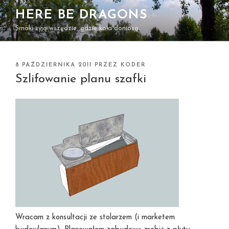
Przejdź
HERE BE DRAGONS
do
Smoki żyją wszędzie, gdzie koła doniosą.
treści
OPUBLIKOWANE
8 PAŹDZIERNIKA 2011
PRZEZ
KODER
W
Szlifowanie planu szafki
Wracam z konsultacji ze stolarzem (i marketem