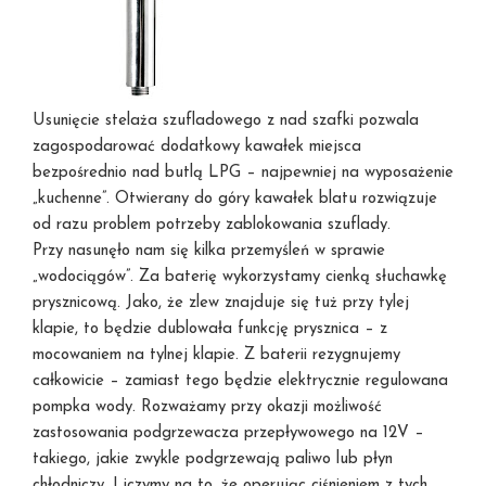
Usunięcie stelaża szufladowego z nad szafki pozwala
zagospodarować dodatkowy kawałek miejsca
bezpośrednio nad butlą LPG – najpewniej na wyposażenie
„kuchenne”. Otwierany do góry kawałek blatu rozwiązuje
od razu problem potrzeby zablokowania szuflady.
Przy nasunęło nam się kilka przemyśleń w sprawie
„wodociągów”. Za baterię wykorzystamy cienką słuchawkę
prysznicową. Jako, że zlew znajduje się tuż przy tylej
klapie, to będzie dublowała funkcję prysznica – z
mocowaniem na tylnej klapie. Z baterii rezygnujemy
całkowicie – zamiast tego będzie elektrycznie regulowana
pompka wody. Rozważamy przy okazji możliwość
zastosowania podgrzewacza przepływowego na 12V –
takiego, jakie zwykle podgrzewają paliwo lub płyn
chłodniczy. Liczymy na to, że operując ciśnieniem z tych