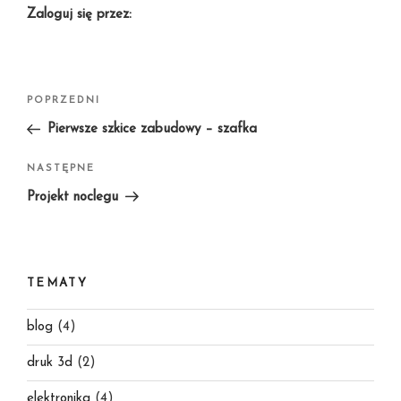
Zaloguj się przez:
Nawigacja
Poprzedni
POPRZEDNI
wpisu
wpis
Pierwsze szkice zabudowy – szafka
Następny
NASTĘPNE
wpis
Projekt noclegu
TEMATY
blog
(4)
druk 3d
(2)
elektronika
(4)