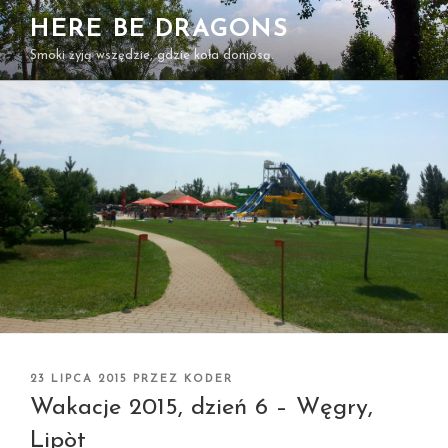
Przejdź
HERE BE DRAGONS
do
Smoki żyją wszędzie, gdzie koła doniosą.
treści
OPUBLIKOWANE
23 LIPCA 2015
PRZEZ
KODER
W
Wakacje 2015, dzień 6 – Węgry,
Lipòt