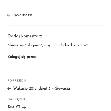
KATEGORIE
WYCIECZKI
Dodaj komentarz
Musisz się
zalogować
, aby móc dodać komentarz.
Zaloguj się przez:
Nawigacja
Poprzedni
POPRZEDNI
wpisu
wpis
Wakacje 2015, dzień 3 – Słowacja
Następny
NASTĘPNE
wpis
Test YT