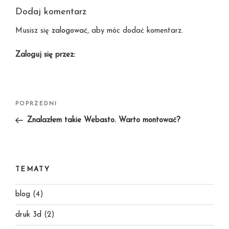
Dodaj komentarz
Musisz się
zalogować
, aby móc dodać komentarz.
Zaloguj się przez:
Nawigacja
Poprzedni
POPRZEDNI
wpisu
wpis
Znalazłem takie Webasto. Warto montować?
TEMATY
blog
(4)
druk 3d
(2)