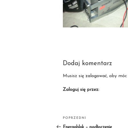
Dodaj komentarz
Musisz się
zalogować
, aby móc
Zaloguj się przez:
Nawigacja
POPRZEDNI
Poprzedni
wpisu
wpis
Energoblok – podłączenie