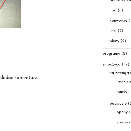
bagażnik
(1
cad
(6)
konwersje
(
linki
(2)
plany
(2)
programy
(2)
smoczyca
(47)
na zewnątr
 dodać komentarz.
markiza
namiot
podwozie
(8
opony
(
zawiesz