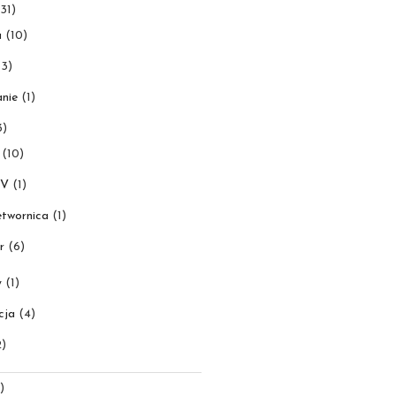
31)
a
(10)
3)
nie
(1)
3)
(10)
0V
(1)
etwornica
(1)
r
(6)
y
(1)
cja
(4)
)
)