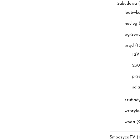
zabudowa
(
lodówk
nocleg
(
ogrzewa
prąd
(1
12V
23
prz
sola
szuflad
wentyla
woda
(2
SmoczycaTV
(1