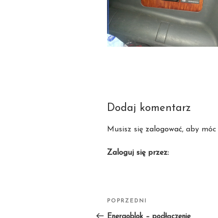
Dodaj komentarz
Musisz się
zalogować
, aby móc
Zaloguj się przez:
Nawigacja
POPRZEDNI
Poprzedni
wpisu
wpis
Energoblok – podłączenie