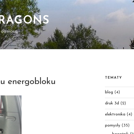
DRAGONS
 doniosą.
TEMATY
lu energobloku
blog
(4)
druk 3d
(2)
elektronika
(4)
pomysły
(35)