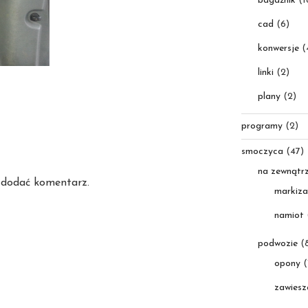
bagażnik
(1
cad
(6)
konwersje
(
linki
(2)
plany
(2)
programy
(2)
smoczyca
(47)
na zewnątr
 dodać komentarz.
markiza
namiot
podwozie
(8
opony
(
zawiesz