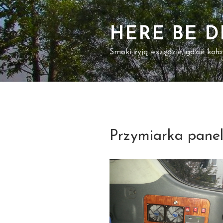
Przejdź
do
treści
HERE BE 
Smoki żyją wszędzie, gdzie koła
Przymiarka pane