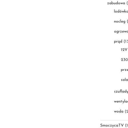
zabudowa
(
lodówk
nocleg
(
ogrzewa
prąd
(1
12V
23
prz
sola
szuflad
wentyla
woda
(2
SmoczycaTV
(1