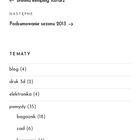
Brenna kemping Kotarz
Następny
NASTĘPNE
wpis
Podsumowanie sezonu 2013
TEMATY
blog
(4)
druk 3d
(2)
elektronika
(4)
pomysły
(35)
bagażnik
(18)
cad
(6)