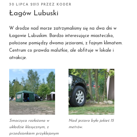
OPUBLIKOWANE
30 LIPCA 2013
PRZEZ
KODER
W
Łagów Lubuski
W drodze nad morze zatrzymaliśmy się na dwa dni w
Łagowie Lubuskim. Bardzo interesujące miasteczko,
położone pomiędzy dwoma jeziorami, z fajnym klimatem.
Centrum co prawda malutkie, ale obfituje w lokale i
atrakcje.
Smoczyca rozłożona w
Nad jezioro było jakieś 15
układzie klasycznym, z
metrów.
przedsionkiem przyklejonym