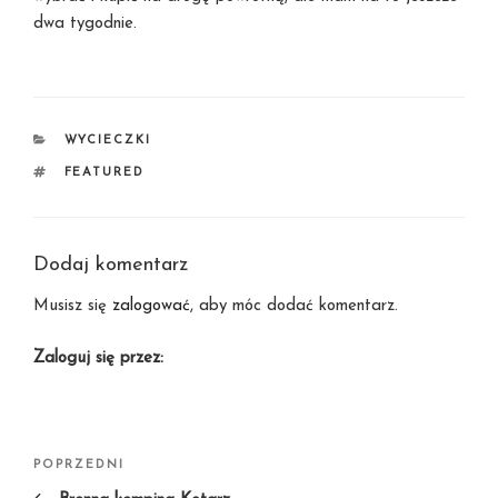
dwa tygodnie.
KATEGORIE
WYCIECZKI
TAGI
FEATURED
Dodaj komentarz
Musisz się
zalogować
, aby móc dodać komentarz.
Zaloguj się przez:
Nawigacja
Poprzedni
POPRZEDNI
wpisu
wpis