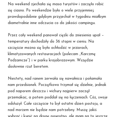
Na weekend zjechała się masa turystów i zaczęło robić
się ciasno. Po weekendzie było o wiele przyjemniej;
prawdopodobnie gdybym przyjechał w tygodniu miałbym
diametralnie inne odczucia co do jakości campingu.
Przez cały weekend panował ciężki do zniesienia upał –
temperatury dochodziły do 36 stopni w cieniu. Na
szczęście można się było ochłodzić w jeziorach,
klimatyzowanych restauracjach (polecam „Karczmę
Podzamcze”) i w parku krajobrazowym. Wszędzie
dosłownie rzut beretem.
Niestety, nad ranem zerwała się nawałnica i połamała
nam przedsionek. Początkowo trzymał się dzielnie, jednak
pod naporem deszczu i wichury najpierw zaczął
przemakać, a potem poddał się na łączeniach. Cóż, swoje
odsłużył. Całe szczęście to był ostatni dzień postoju, a
nad morzem nie będzie nam potrzebny. Muszę jakiś
wybrać i kupić na drogę powrotną, ale mam na to jeszcze